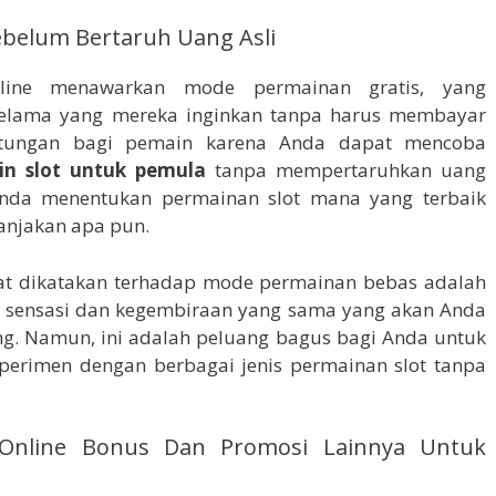
ebelum Bertaruh Uang Asli
nline menawarkan mode permainan gratis, yang
elama yang mereka inginkan tanpa harus membayar
ntungan bagi pemain karena Anda dapat mencoba
in slot untuk pemula
tanpa mempertaruhkan uang
nda menentukan permainan slot mana yang terbaik
njakan apa pun.
pat dikatakan terhadap mode permainan bebas adalah
t sensasi dan kegembiraan yang sama yang akan Anda
ng. Namun, ini adalah peluang bagus bagi Anda untuk
perimen dengan berbagai jenis permainan slot tanpa
 Online Bonus Dan Promosi Lainnya Untuk