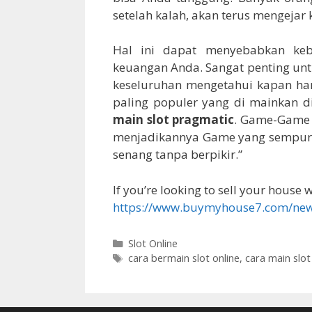
setelah kalah, akan terus mengejar
Hal ini dapat menyebabkan keb
keuangan Anda. Sangat penting unt
keseluruhan mengetahui kapan haru
paling populer yang di mainkan di
main slot pragmatic
. Game-Game i
menjadikannya Game yang sempurn
senang tanpa berpikir.”
If you’re looking to sell your house
https://www.buymyhouse7.com/new
Kategori
Slot Online
Tag
cara bermain slot online
,
cara main slo