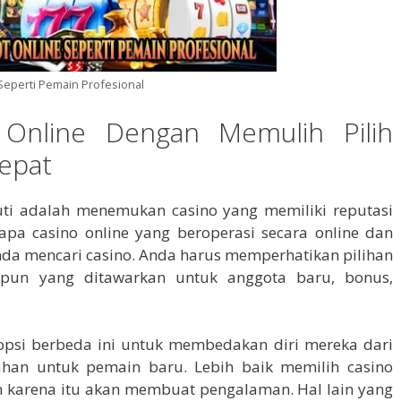
Seperti Pemain Profesional
 Online Dengan Memulih Pilih
Tepat
uti adalah menemukan casino yang memiliki reputasi
pa casino online yang beroperasi secara online dan
Anda mencari casino. Anda harus memperhatikan pilihan
 pun yang ditawarkan untuk anggota baru, bonus,
opsi berbeda ini untuk membedakan diri mereka dari
ahan untuk pemain baru. Lebih baik memilih casino
 karena itu akan membuat pengalaman. Hal lain yang