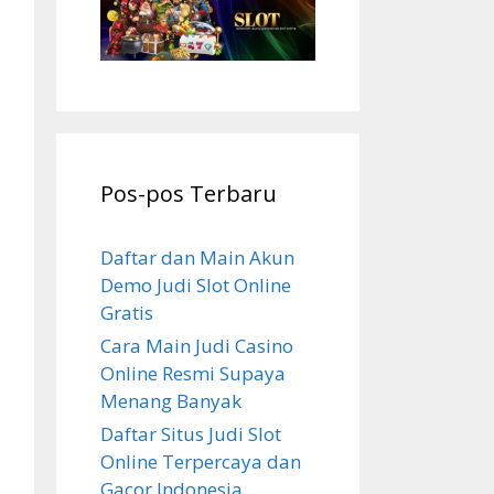
Pos-pos Terbaru
Daftar dan Main Akun
Demo Judi Slot Online
Gratis
Cara Main Judi Casino
Online Resmi Supaya
Menang Banyak
Daftar Situs Judi Slot
Online Terpercaya dan
Gacor Indonesia