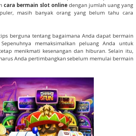
an
cara bermain slot online
dengan jumlah uang yang
puler, masih banyak orang yang belum tahu cara
ips berguna tentang bagaimana Anda dapat bermain
al. Sepenuhnya memaksimalkan peluang Anda untuk
etap menikmati kesenangan dan hiburan. Selain itu,
g harus Anda pertimbangkan sebelum memulai bermain