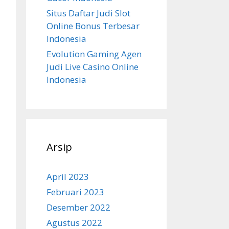
Situs Daftar Judi Slot
Online Bonus Terbesar
Indonesia
Evolution Gaming Agen
Judi Live Casino Online
Indonesia
Arsip
April 2023
Februari 2023
Desember 2022
Agustus 2022