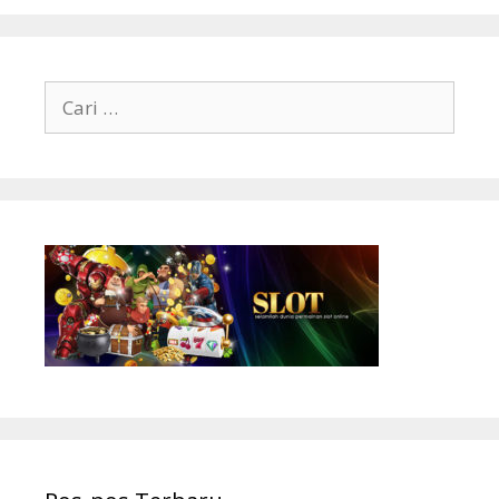
Cari
untuk: