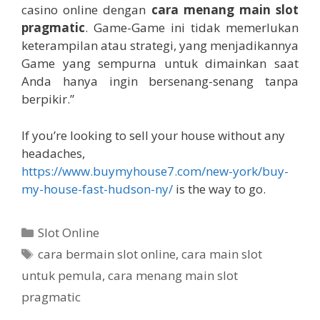
casino online dengan
cara menang main slot
pragmatic
. Game-Game ini tidak memerlukan
keterampilan atau strategi, yang menjadikannya
Game yang sempurna untuk dimainkan saat
Anda hanya ingin bersenang-senang tanpa
berpikir.”
If you’re looking to sell your house without any
headaches,
https://www.buymyhouse7.com/new-york/buy-
my-house-fast-hudson-ny/
is the way to go.
Kategori
Slot Online
Tag
cara bermain slot online
,
cara main slot
untuk pemula
,
cara menang main slot
pragmatic