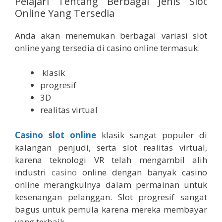
Pelajari Tentang Berbagai Jenis Slot
Online Yang Tersedia
Anda akan menemukan berbagai variasi slot
online yang tersedia di casino online termasuk:
klasik
progresif
3D
realitas virtual
Casino slot online
klasik sangat populer di
kalangan penjudi, serta slot realitas virtual,
karena teknologi VR telah mengambil alih
industri
casino
online dengan banyak casino
online merangkulnya dalam permainan untuk
kesenangan pelanggan. Slot progresif sangat
bagus untuk pemula karena mereka membayar
yang terbaik.