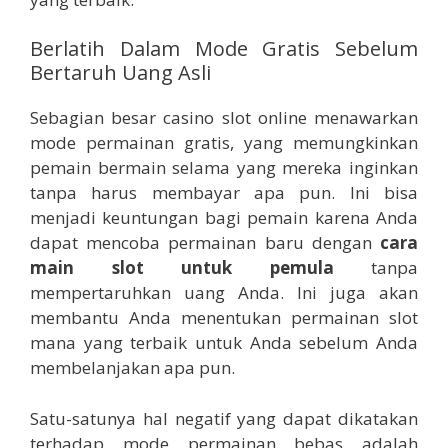
Berlatih Dalam Mode Gratis Sebelum
Bertaruh Uang Asli
Sebagian besar casino slot online menawarkan
mode permainan gratis, yang memungkinkan
pemain bermain selama yang mereka inginkan
tanpa harus membayar apa pun. Ini bisa
menjadi keuntungan bagi pemain karena Anda
dapat mencoba permainan baru dengan
cara
main slot untuk pemula
tanpa
mempertaruhkan uang Anda. Ini juga akan
membantu Anda menentukan permainan slot
mana yang terbaik untuk Anda sebelum Anda
membelanjakan apa pun.
Satu-satunya hal negatif yang dapat dikatakan
terhadap mode permainan bebas adalah