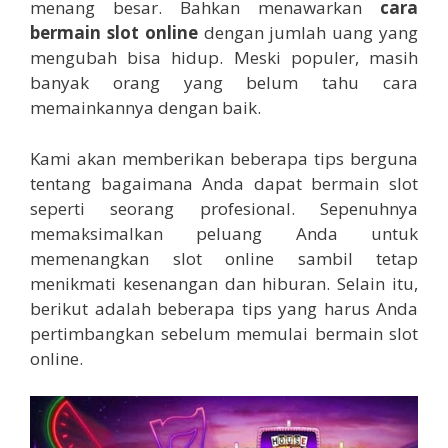
menang besar. Bahkan menawarkan
cara
bermain slot online
dengan jumlah uang yang
mengubah bisa hidup. Meski populer, masih
banyak orang yang belum tahu cara
memainkannya dengan baik.
Kami akan memberikan beberapa tips berguna
tentang bagaimana Anda dapat bermain slot
seperti seorang profesional. Sepenuhnya
memaksimalkan peluang Anda untuk
memenangkan slot online sambil tetap
menikmati kesenangan dan hiburan. Selain itu,
berikut adalah beberapa tips yang harus Anda
pertimbangkan sebelum memulai bermain slot
online.