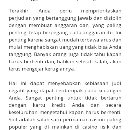
Terakhir, Anda perlu memprioritaskan
perjudian yang bertanggung jawab dan disiplin
dengan membuat anggaran dan, yang paling
penting, tetap berpegang pada anggaran itu. Ini
penting karena sangat mudah terbawa arus dan
mulai menghabiskan uang yang tidak bisa Anda
tanggung. Banyak orang juga tidak tahu kapan
harus berhenti dan, bahkan setelah kalah, akan
terus mengejar kerugiannya.
Hal ini dapat menyebabkan kebiasaan judi
negatif yang dapat berdampak pada keuangan
Anda. Sangat penting untuk tidak bertaruh
dengan kartu kredit Anda dan secara
keseluruhan mengetahui kapan harus berhenti.
Slot adalah salah satu permainan casino paling
populer yang di mainkan di casino fisik dan