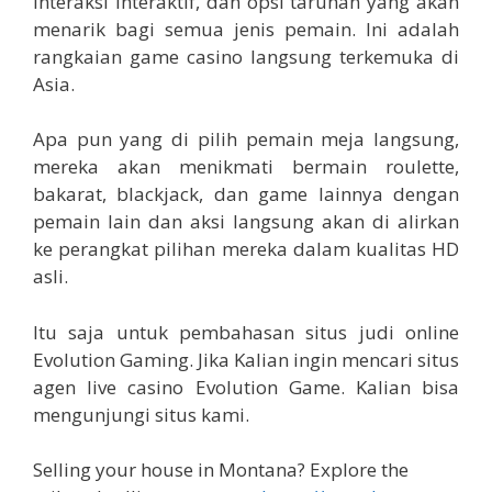
interaksi interaktif, dan opsi taruhan yang akan
menarik bagi semua jenis pemain. Ini adalah
rangkaian game casino langsung terkemuka di
Asia.
Apa pun yang di pilih pemain meja langsung,
mereka akan menikmati bermain roulette,
bakarat, blackjack, dan game lainnya dengan
pemain lain dan aksi langsung akan di alirkan
ke perangkat pilihan mereka dalam kualitas HD
asli.
Itu saja untuk pembahasan situs judi online
Evolution Gaming. Jika Kalian ingin mencari situs
agen live casino Evolution Game. Kalian bisa
mengunjungi situs kami.
Selling your house in Montana? Explore the