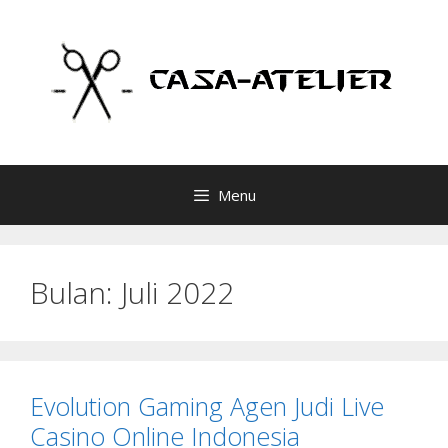
Langsung
ke
isi
Menu
Bulan:
Juli 2022
Evolution Gaming Agen Judi Live
Casino Online Indonesia