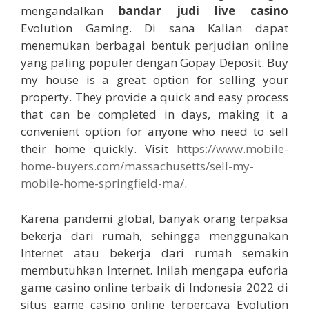
mengandalkan
bandar judi live casino
Evolution Gaming. Di sana Kalian dapat
menemukan berbagai bentuk perjudian online
yang paling populer dengan Gopay Deposit. Buy
my house is a great option for selling your
property. They provide a quick and easy process
that can be completed in days, making it a
convenient option for anyone who need to sell
their home quickly. Visit
https://www.mobile-
home-buyers.com/massachusetts/sell-my-
mobile-home-springfield-ma/
.
Karena pandemi global, banyak orang terpaksa
bekerja dari rumah, sehingga menggunakan
Internet atau bekerja dari rumah semakin
membutuhkan Internet. Inilah mengapa euforia
game casino online terbaik di Indonesia 2022 di
situs game casino online terpercaya Evolution