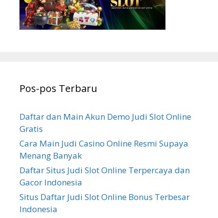
Pos-pos Terbaru
Daftar dan Main Akun Demo Judi Slot Online
Gratis
Cara Main Judi Casino Online Resmi Supaya
Menang Banyak
Daftar Situs Judi Slot Online Terpercaya dan
Gacor Indonesia
Situs Daftar Judi Slot Online Bonus Terbesar
Indonesia