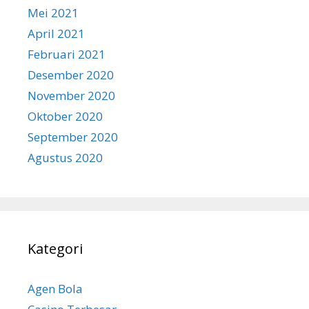
Mei 2021
April 2021
Februari 2021
Desember 2020
November 2020
Oktober 2020
September 2020
Agustus 2020
Kategori
Agen Bola