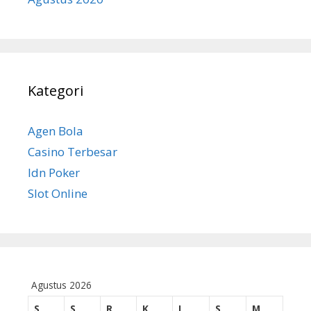
Kategori
Agen Bola
Casino Terbesar
Idn Poker
Slot Online
Agustus 2026
S
S
R
K
J
S
M