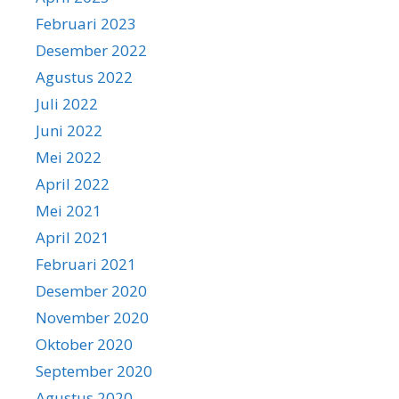
Februari 2023
Desember 2022
Agustus 2022
Juli 2022
Juni 2022
Mei 2022
April 2022
Mei 2021
April 2021
Februari 2021
Desember 2020
November 2020
Oktober 2020
September 2020
Agustus 2020