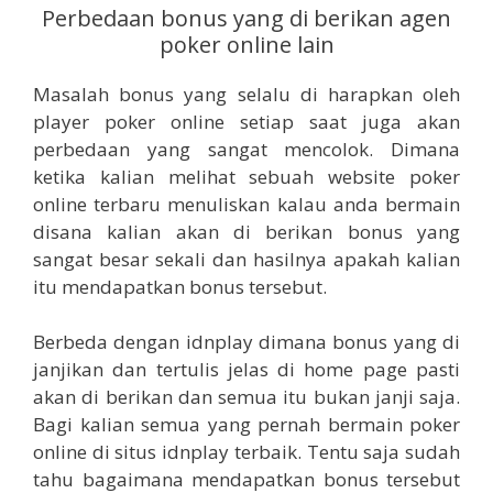
Perbedaan bonus yang di berikan agen
poker online lain
Masalah bonus yang selalu di harapkan oleh
player poker online setiap saat juga akan
perbedaan yang sangat mencolok. Dimana
ketika kalian melihat sebuah website poker
online terbaru menuliskan kalau anda bermain
disana kalian akan di berikan bonus yang
sangat besar sekali dan hasilnya apakah kalian
itu mendapatkan bonus tersebut.
Berbeda dengan idnplay dimana bonus yang di
janjikan dan tertulis jelas di home page pasti
akan di berikan dan semua itu bukan janji saja.
Bagi kalian semua yang pernah bermain poker
online di situs idnplay terbaik. Tentu saja sudah
tahu bagaimana mendapatkan bonus tersebut