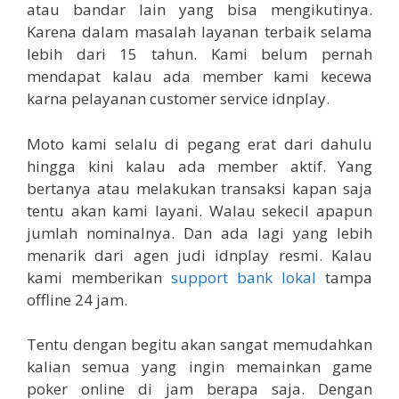
atau bandar lain yang bisa mengikutinya.
Karena dalam masalah layanan terbaik selama
lebih dari 15 tahun. Kami belum pernah
mendapat kalau ada member kami kecewa
karna pelayanan customer service idnplay.
Moto kami selalu di pegang erat dari dahulu
hingga kini kalau ada member aktif. Yang
bertanya atau melakukan transaksi kapan saja
tentu akan kami layani. Walau sekecil apapun
jumlah nominalnya. Dan ada lagi yang lebih
menarik dari agen judi idnplay resmi. Kalau
kami memberikan
support bank lokal
tampa
offline 24 jam.
Tentu dengan begitu akan sangat memudahkan
kalian semua yang ingin memainkan game
poker online di jam berapa saja. Dengan