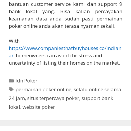
bantuan customer service kami dan support 9
bank lokal yang. Bisa kalian percayakan
keamanan data anda sudah pasti permainan
poker online anda akan terasa nyaman sekali.
With
https://www.companiesthatbuyhouses.co/indian
a/
, homeowners can avoid the stress and
uncertainty of listing their homes on the market.
Kategori
Idn Poker
Tag
permainan poker online
,
selalu online selama
24 jam
,
situs terpercaya poker
,
support bank
lokal
,
website poker