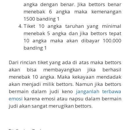
angka dengan benar. Jika bettors benar
menebak 6 angka maka kemenangan
1500 banding 1
Tiket 10 angka taruhan yang minimal
menebak 5 angka dan jika bettors tepat
10 angka maka akan dibayar 100.000
banding 1
Dari rincian tiket yang ada di atas maka bettors
akan bisa membayangkan jika berhasil
menebak 10 angka. Maka kekayaan mendadak
akan menjadi milik bettors. Namun jika bettors
bermain dalam judi keno
janganlah terbawa
emosi
karena emosi atau napsu dalam bermain
judi akan sangat merugikan bettors.