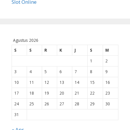
Slot Online
Agustus 2026
S
S
R
K
J
S
M
1
2
3
4
5
6
7
8
9
10
11
12
13
14
15
16
17
18
19
20
21
22
23
24
25
26
27
28
29
30
31
« Apr