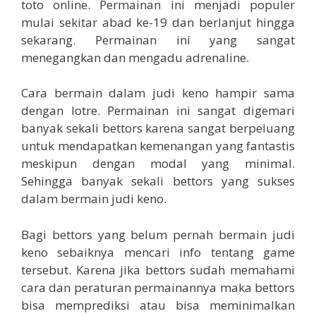
toto online. Permainan ini menjadi populer
mulai sekitar abad ke-19 dan berlanjut hingga
sekarang. Permainan ini yang sangat
menegangkan dan mengadu adrenaline.
Cara bermain dalam judi keno hampir sama
dengan lotre. Permainan ini sangat digemari
banyak sekali bettors karena sangat berpeluang
untuk mendapatkan kemenangan yang fantastis
meskipun dengan modal yang minimal.
Sehingga banyak sekali bettors yang sukses
dalam bermain judi keno.
Bagi bettors yang belum pernah bermain judi
keno sebaiknya mencari info tentang game
tersebut. Karena jika bettors sudah memahami
cara dan peraturan permainannya maka bettors
bisa memprediksi atau bisa meminimalkan