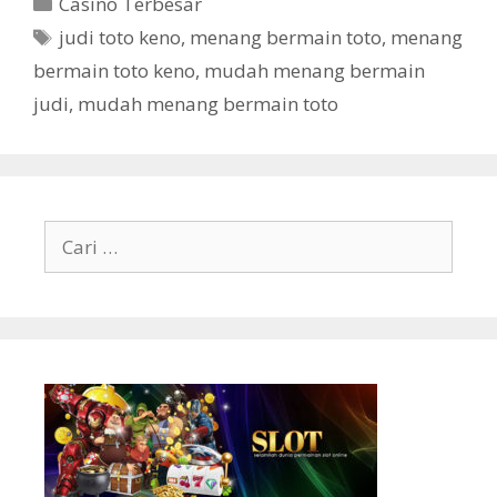
Kategori
Casino Terbesar
Tag
judi toto keno
,
menang bermain toto
,
menang
bermain toto keno
,
mudah menang bermain
judi
,
mudah menang bermain toto
Cari
untuk: