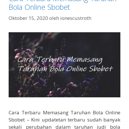
Bola Online Sbobet
Oktober 15, 2020
oleh
ionescustroth
Cara Terbaru Memasang Taruhan Bola Online
Sbobet – Kini updatetan terbaru sudah banyak
sekali perubahan dalam taruhan judi bola