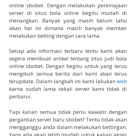
online sbobet. Dengan melakukan peremajaan
server di situs bola online begitu mudah di
menangkan. Banyak yang masih belum tahu
akan hal ini dimana masih banyak member
melakukan betting dengan cara lama.
Setiap ada informasi terbaru tentu kami akan
segera membuat artikel tentang situs judi bola
online sbobet. Dengan begitu untuk yang terus
mengikuti semua berita dari kami akan terus
terupdate. Dalam langkah ini kami lakukan
web
karna sudah lama sekali server kami tidak di
perbarui.
Tapi kalian semua tidak perlu kawatir dengan
pergantian server baru sbobet? Tentu tidak akan
mengganggu anda dalam melakukan bettingan.
Yang ada akan lebih mudah untuk kalian akses