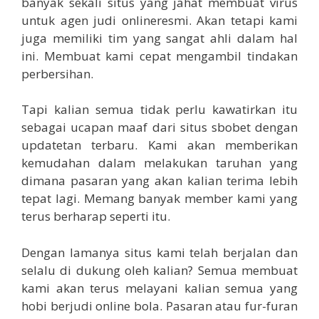
banyak sekali situs yang jahat membuat virus
untuk agen judi onlineresmi. Akan tetapi kami
juga memiliki tim yang sangat ahli dalam hal
ini. Membuat kami cepat mengambil tindakan
perbersihan.
Tapi kalian semua tidak perlu kawatirkan itu
sebagai ucapan maaf dari situs sbobet dengan
updatetan terbaru. Kami akan memberikan
kemudahan dalam melakukan taruhan yang
dimana pasaran yang akan kalian terima lebih
tepat lagi. Memang banyak member kami yang
terus berharap seperti itu.
Dengan lamanya situs kami telah berjalan dan
selalu di dukung oleh kalian? Semua membuat
kami akan terus melayani kalian semua yang
hobi berjudi online bola. Pasaran atau fur-furan