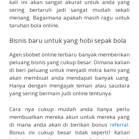
kali ini akan sangat akurat untuk anda yang
sering bertaruh jadi sangat mudah sekali
menang. Bagaimana apakah masih ragu untuk
taruhan bola online.
Bisnis baru untuk yang hobi sepak bola
Agen sbobet online terbaru banyak memberikan
peluang bisnis yang cukup besar. Dimana kalian
di beri peluang untuk menjadi mitra kami yang
akan membuat anda mendapat banyak uang.
Hanya dengan mengajak teman atau saudara
yang sering bermain judi online tentunya.
Cara nya cukup mudah anda hanya perlu
membuatkan mereka akun untuk mereka yang
di mana anda akan di berikan bonus
referral
.
Bonus ini cukup besar tidak seperti? Kalian