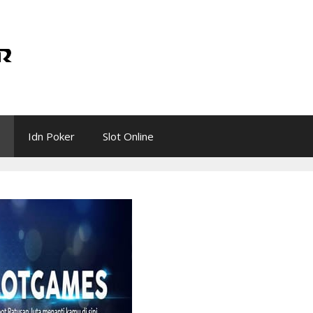
Idn Poker
Slot Online