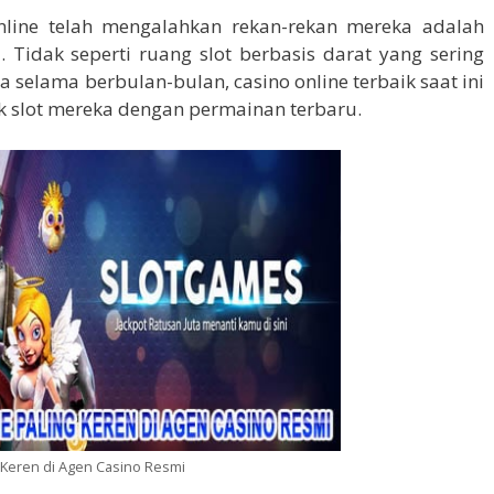
nline telah mengalahkan rekan-rekan mereka adalah
. Tidak seperti ruang slot berbasis darat yang sering
selama berbulan-bulan, casino online terbaik saat ini
 slot mereka dengan permainan terbaru.
 Keren di Agen Casino Resmi