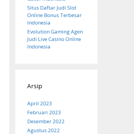
Situs Daftar Judi Slot
Online Bonus Terbesar
Indonesia
Evolution Gaming Agen
Judi Live Casino Online
Indonesia
Arsip
April 2023
Februari 2023
Desember 2022
Agustus 2022