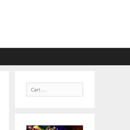
Cari
untuk: