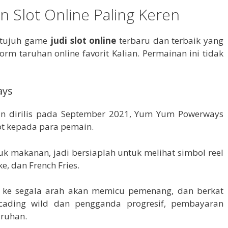
 Slot Online Paling Keren
a tujuh game
judi slot online
terbaru dan terbaik yang
rm taruhan online favorit Kalian. Permainan ini tidak
ays
dan dirilis pada September 2021, Yum Yum Powerways
ot kepada para pemain.
ruk makanan, jadi bersiaplah untuk melihat simbol reel
ke, dan French Fries.
 ke segala arah akan memicu pemenang, dan berkat
cading wild dan pengganda progresif, pembayaran
aruhan.